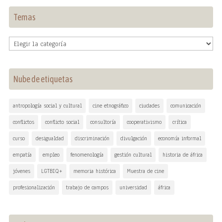
Temas
Temas
Nube de etiquetas
antropología social y cultural
cine etnográfico
ciudades
comunicación
conflictos
conflicto social
consultoría
cooperativismo
crítica
curso
desigualdad
discriminación
divulgación
economía informal
empatía
empleo
fenomenología
gestión cultural
historia de áfrica
jóvenes
LGTBIQ+
memoria histórica
Muestra de cine
profesionalización
trabajo de campos
universidad
áfrica