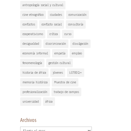
antropología social y cultural
cine etnográfico
ciudades
comunicación
conflictos
conflicto social
consultoría
cooperativismo
crítica
curso
desigualdad
discriminación
divulgación
economía informal
empatía
empleo
fenomenología
gestión cultural
historia de áfrica
jóvenes
LGTBIQ+
memoria histórica
Muestra de cine
profesionalización
trabajo de campos
universidad
áfrica
Archivos
Archivos