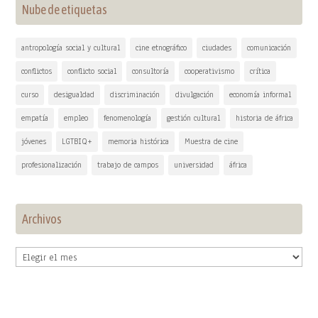
Nube de etiquetas
antropología social y cultural
cine etnográfico
ciudades
comunicación
conflictos
conflicto social
consultoría
cooperativismo
crítica
curso
desigualdad
discriminación
divulgación
economía informal
empatía
empleo
fenomenología
gestión cultural
historia de áfrica
jóvenes
LGTBIQ+
memoria histórica
Muestra de cine
profesionalización
trabajo de campos
universidad
áfrica
Archivos
Archivos