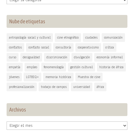
Nube de etiquetas
antropología social y cultural
cine etnográfico
ciudades
comunicación
conflictos
conflicto social
consultoría
cooperativismo
crítica
curso
desigualdad
discriminación
divulgación
economía informal
empatía
empleo
fenomenología
gestión cultural
historia de áfrica
jóvenes
LGTBIQ+
memoria histórica
Muestra de cine
profesionalización
trabajo de campos
universidad
áfrica
Archivos
Archivos