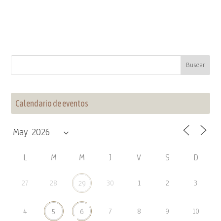
Calendario de eventos
L
M
M
J
V
S
D
27
28
30
1
2
3
29
4
7
8
9
10
5
6