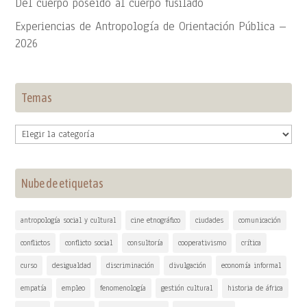
Del cuerpo poseído al cuerpo fusilado
Experiencias de Antropología de Orientación Pública –
2026
Temas
Temas
Nube de etiquetas
antropología social y cultural
cine etnográfico
ciudades
comunicación
conflictos
conflicto social
consultoría
cooperativismo
crítica
curso
desigualdad
discriminación
divulgación
economía informal
empatía
empleo
fenomenología
gestión cultural
historia de áfrica