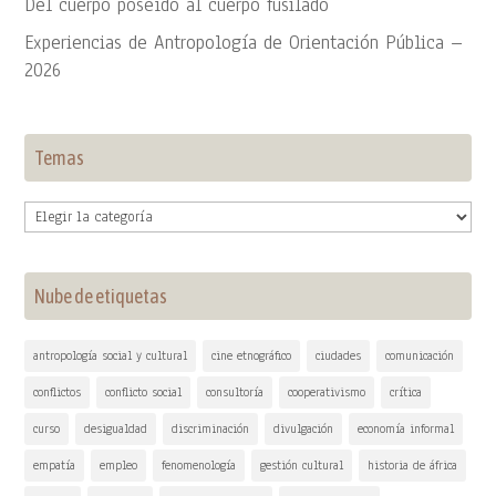
Del cuerpo poseído al cuerpo fusilado
Experiencias de Antropología de Orientación Pública –
2026
Temas
Temas
Nube de etiquetas
antropología social y cultural
cine etnográfico
ciudades
comunicación
conflictos
conflicto social
consultoría
cooperativismo
crítica
curso
desigualdad
discriminación
divulgación
economía informal
empatía
empleo
fenomenología
gestión cultural
historia de áfrica