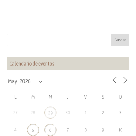
Calendario de eventos
L
M
M
J
V
S
D
27
28
30
1
2
3
29
4
7
8
9
10
5
6