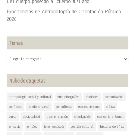
Del cuerpo poseído al cuerpo fusilado
Experiencias de Antropología de Orientación Pública –
2026
Temas
Temas
Nube de etiquetas
antropología social y cultural
cine etnográfico
ciudades
comunicación
conflictos
conflicto social
consultoría
cooperativismo
crítica
curso
desigualdad
discriminación
divulgación
economía informal
empatía
empleo
fenomenología
gestión cultural
historia de áfrica