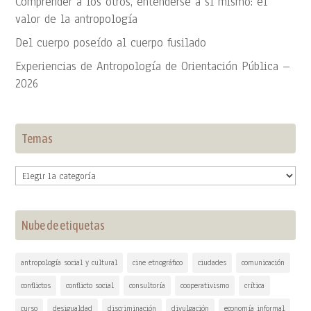
Comprender a los otros, entenderse a sí mismo: el
valor de la antropología
Del cuerpo poseído al cuerpo fusilado
Experiencias de Antropología de Orientación Pública –
2026
Temas
Temas
Nube de etiquetas
antropología social y cultural
cine etnográfico
ciudades
comunicación
conflictos
conflicto social
consultoría
cooperativismo
crítica
curso
desigualdad
discriminación
divulgación
economía informal