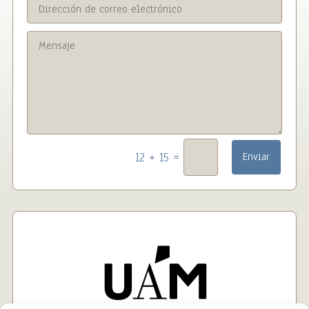
=
12 + 15
Enviar