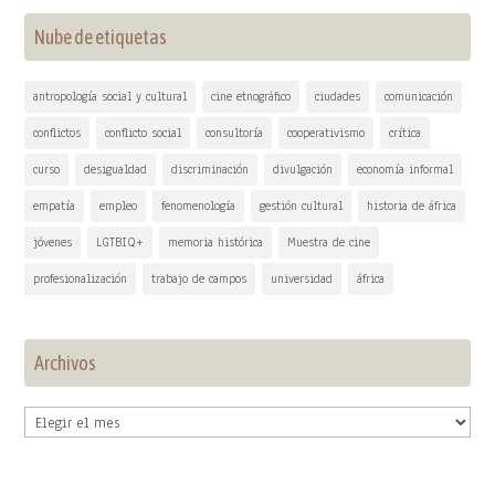
Nube de etiquetas
antropología social y cultural
cine etnográfico
ciudades
comunicación
conflictos
conflicto social
consultoría
cooperativismo
crítica
curso
desigualdad
discriminación
divulgación
economía informal
empatía
empleo
fenomenología
gestión cultural
historia de áfrica
jóvenes
LGTBIQ+
memoria histórica
Muestra de cine
profesionalización
trabajo de campos
universidad
áfrica
Archivos
Archivos