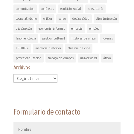
comunicación
conflictos
conflicto social
consultoría
cooperativismo
crítica
curso
desigualdad
discriminación
divulgación
economía informal
empatía
empleo
fenomenología
gestión cultural
historia de áfrica
jóvenes
LGTBIQ+
memoria histórica
Muestra de cine
profesionalización
trabajo de campos
universidad
áfrica
Archivos
Archivos
Formulario de contacto