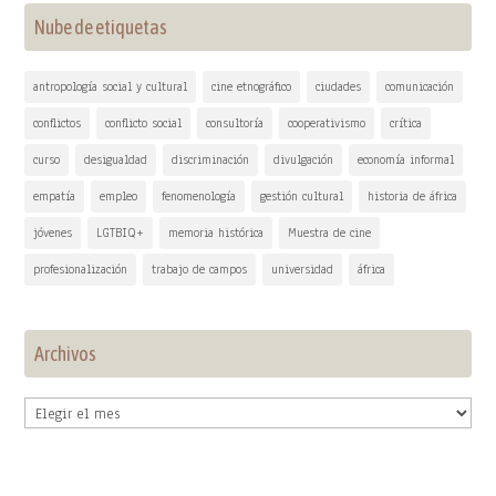
Nube de etiquetas
antropología social y cultural
cine etnográfico
ciudades
comunicación
conflictos
conflicto social
consultoría
cooperativismo
crítica
curso
desigualdad
discriminación
divulgación
economía informal
empatía
empleo
fenomenología
gestión cultural
historia de áfrica
jóvenes
LGTBIQ+
memoria histórica
Muestra de cine
profesionalización
trabajo de campos
universidad
áfrica
Archivos
Archivos