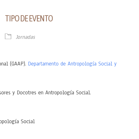
TIPO DE EVENTO
iCalendar
Office 365
Jornadas
ional (GAAP).
Departamento de Antropología Social y
esores y Docotres en Antropología Social.
ropología Social