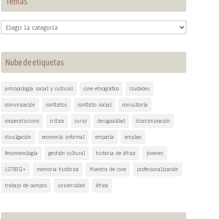
Temas
Temas
Nube de etiquetas
antropología social y cultural
cine etnográfico
ciudades
comunicación
conflictos
conflicto social
consultoría
cooperativismo
crítica
curso
desigualdad
discriminación
divulgación
economía informal
empatía
empleo
fenomenología
gestión cultural
historia de áfrica
jóvenes
LGTBIQ+
memoria histórica
Muestra de cine
profesionalización
trabajo de campos
universidad
áfrica