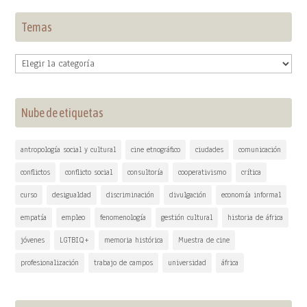
Temas
Temas
Nube de etiquetas
antropología social y cultural
cine etnográfico
ciudades
comunicación
conflictos
conflicto social
consultoría
cooperativismo
crítica
curso
desigualdad
discriminación
divulgación
economía informal
empatía
empleo
fenomenología
gestión cultural
historia de áfrica
jóvenes
LGTBIQ+
memoria histórica
Muestra de cine
profesionalización
trabajo de campos
universidad
áfrica