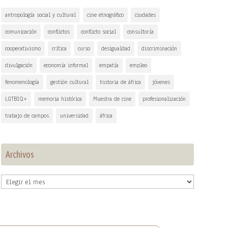
antropología social y cultural
cine etnográfico
ciudades
comunicación
conflictos
conflicto social
consultoría
cooperativismo
crítica
curso
desigualdad
discriminación
divulgación
economía informal
empatía
empleo
fenomenología
gestión cultural
historia de áfrica
jóvenes
LGTBIQ+
memoria histórica
Muestra de cine
profesionalización
trabajo de campos
universidad
áfrica
Archivos
Archivos