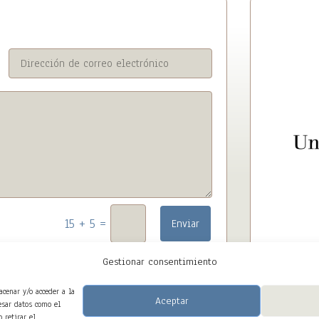
=
15 + 5
Enviar
Gestionar consentimiento
acenar y/o acceder a la
Aceptar
esar datos como el
 retirar el