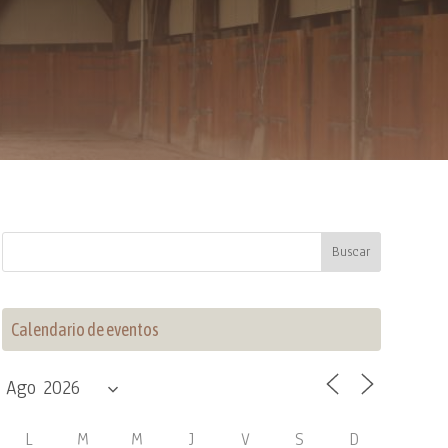
Calendario de eventos
L
M
M
J
V
S
D