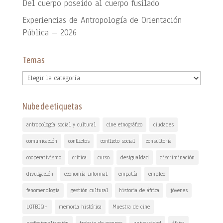
Del cuerpo poseído al cuerpo fusilado
Experiencias de Antropología de Orientación
Pública – 2026
Temas
Temas
Nube de etiquetas
antropología social y cultural
cine etnográfico
ciudades
comunicación
conflictos
conflicto social
consultoría
cooperativismo
crítica
curso
desigualdad
discriminación
divulgación
economía informal
empatía
empleo
fenomenología
gestión cultural
historia de áfrica
jóvenes
LGTBIQ+
memoria histórica
Muestra de cine
profesionalización
trabajo de campos
universidad
áfrica