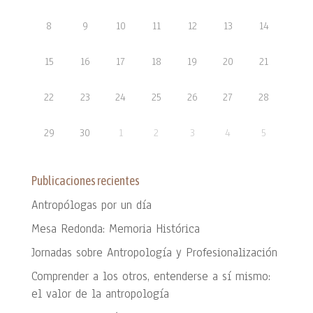
8
9
10
11
12
13
14
15
16
17
18
19
20
21
22
23
24
25
26
27
28
29
30
1
2
3
4
5
Publicaciones recientes
Antropólogas por un día
Mesa Redonda: Memoria Histórica
Jornadas sobre Antropología y Profesionalización
Comprender a los otros, entenderse a sí mismo:
el valor de la antropología