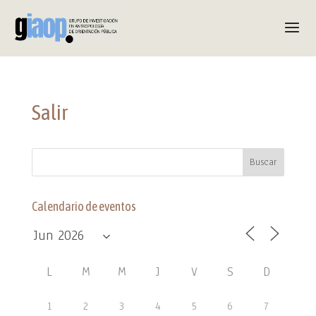
Salir
Calendario de eventos
L
M
M
J
V
S
D
1
2
3
4
5
6
7