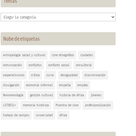
Temas
Temas
Nube de etiquetas
antropología social y cultural
cine etnográfico
ciudades
comunicación
conflictos
conflicto social
consultoría
cooperativismo
crítica
curso
desigualdad
discriminación
divulgación
economía informal
empatía
empleo
fenomenología
gestión cultural
historia de áfrica
jóvenes
LGTBIQ+
memoria histórica
Muestra de cine
profesionalización
trabajo de campos
universidad
áfrica