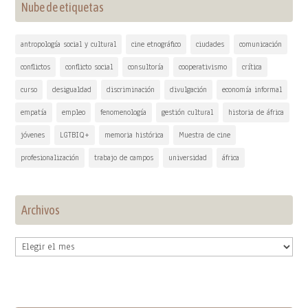
Nube de etiquetas
antropología social y cultural
cine etnográfico
ciudades
comunicación
conflictos
conflicto social
consultoría
cooperativismo
crítica
curso
desigualdad
discriminación
divulgación
economía informal
empatía
empleo
fenomenología
gestión cultural
historia de áfrica
jóvenes
LGTBIQ+
memoria histórica
Muestra de cine
profesionalización
trabajo de campos
universidad
áfrica
Archivos
Archivos