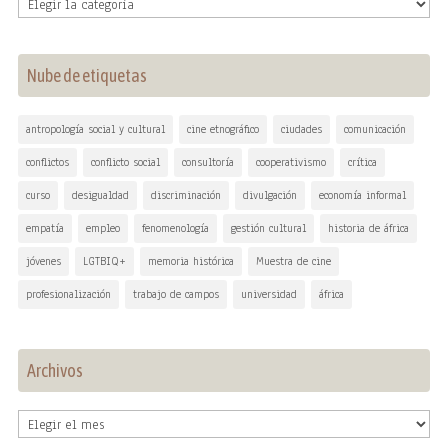
Temas
Nube de etiquetas
antropología social y cultural
cine etnográfico
ciudades
comunicación
conflictos
conflicto social
consultoría
cooperativismo
crítica
curso
desigualdad
discriminación
divulgación
economía informal
empatía
empleo
fenomenología
gestión cultural
historia de áfrica
jóvenes
LGTBIQ+
memoria histórica
Muestra de cine
profesionalización
trabajo de campos
universidad
áfrica
Archivos
Archivos