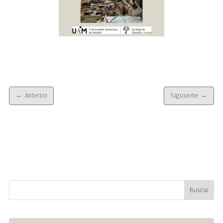
←
Anterior
Siguiente
→