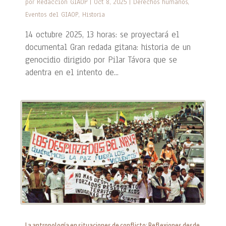
por
Redacción GIAOP
|
Oct 8, 2025
|
Derechos humanos
,
Eventos del GIAOP
,
Historia
14 octubre 2025, 13 horas: se proyectará el
documental Gran redada gitana: historia de un
genocidio dirigido por Pilar Távora que se
adentra en el intento de...
La antropología en situaciones de conflicto: Reflexiones desde