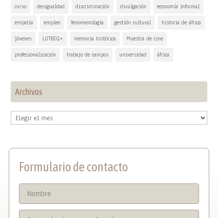
curso
desigualdad
discriminación
divulgación
economía informal
empatía
empleo
fenomenología
gestión cultural
historia de áfrica
jóvenes
LGTBIQ+
memoria histórica
Muestra de cine
profesionalización
trabajo de campos
universidad
áfrica
Archivos
Archivos
Formulario de contacto