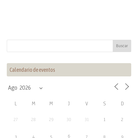
Calendario de eventos
L
M
M
J
V
S
D
27
28
29
30
31
1
2
6
3
4
5
7
8
9