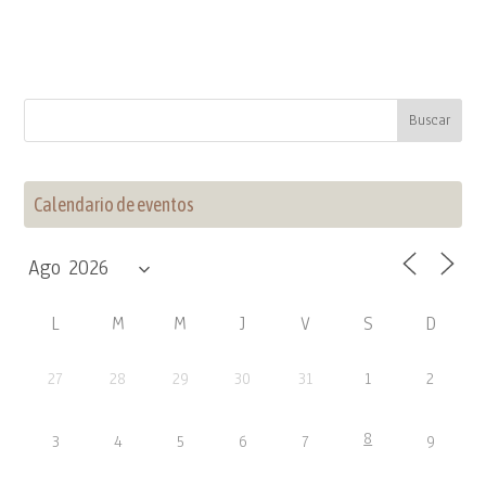
Calendario de eventos
L
M
M
J
V
S
D
27
28
29
30
31
1
2
8
3
4
5
6
7
9