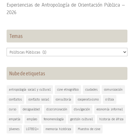
Experiencias de Antropología de Orientación Pública –
2026
Temas
Temas
Nube de etiquetas
antropología social y cultural
cine etnográfico
ciudades
comunicación
conflictos
conflicto social
consultoría
cooperativismo
crítica
curso
desigualdad
discriminación
divulgación
economía informal
empatía
empleo
fenomenología
gestión cultural
historia de áfrica
jóvenes
LGTBIQ+
memoria histórica
Muestra de cine