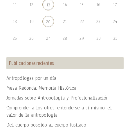
11
12
14
15
16
17
13
18
19
21
22
23
24
20
25
26
27
28
29
30
31
Publicaciones recientes
Antropólogas por un día
Mesa Redonda: Memoria Histórica
Jornadas sobre Antropología y Profesionalización
Comprender a los otros, entenderse a sí mismo: el
valor de la antropología
Del cuerpo poseído al cuerpo fusilado