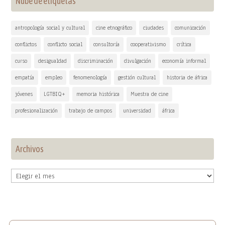
Nube de etiquetas
antropología social y cultural
cine etnográfico
ciudades
comunicación
conflictos
conflicto social
consultoría
cooperativismo
crítica
curso
desigualdad
discriminación
divulgación
economía informal
empatía
empleo
fenomenología
gestión cultural
historia de áfrica
jóvenes
LGTBIQ+
memoria histórica
Muestra de cine
profesionalización
trabajo de campos
universidad
áfrica
Archivos
Archivos