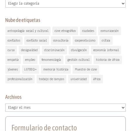
Temas
Nube de etiquetas
antropología social y cultural
cine etnográfico
ciudades
comunicación
conflictos
conflicto social
consultoría
cooperativismo
crítica
curso
desigualdad
discriminación
divulgación
economía informal
empatía
empleo
fenomenología
gestión cultural
historia de áfrica
jóvenes
LGTBIQ+
memoria histórica
Muestra de cine
profesionalización
trabajo de campos
universidad
áfrica
Archivos
Archivos
Formulario de contacto